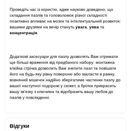
Проведіть час із користю, адже науково доведено, що
складання пазлів та головоломок різної складності
позитивно впливає на мозок та інтелектуальний розвиток:
вашими друзями на вечір стануть
увага
,
уява
та
концентрація
.
Додаткові аксесуари для пазлу дозволять Вам отримати
ще більші враження від придбаного набору: монтажна
клейка стрічка дозволить Вам зчепити пазл та повішати
його на будь-яку рівну поверхню або закласти в рамку,
вовняний мішечок надійно зберігатиме частинки пазлу до
вашої наступної подорожі у сюжет, а брілок прикрасить
вашу зв’язку з ключима та відобразить вашу любов до
пазлів у повсякденні.
Відгуки