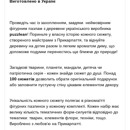
Виготовлено в Україні
Проведіть час із захопленням, завдяки неймовірним
фігурним пазлам з деревени українського виробника
puzzlean
! Пориньте у власну історію кожного сюжету,
створеного майстрами з Прикарпаття, та відчуйте
деревину на дотик разом із легким ароматом диму, що
допоможе подумки перенестись ще ближче до природи!
Загадкові тварини, планети, мандали, дитяча чи
патріотична серія - кожен знайде сюжет до душі. Понад
100 сюжетів
дозволить обрати оригінальний подарунок
або заповнити пустуючу стіну цікавим елементом декору.
Унікальність кожного сюжету полягає в різномаїтті
фігурних пазлинок у кожному комплекті. Кожен набір має
велику кількість тематичних форм-силуетів відповідно до
тематики: тварин, елементів флори, техніки, тощо.
Вироблено з любов’ю на Прикарпатті.