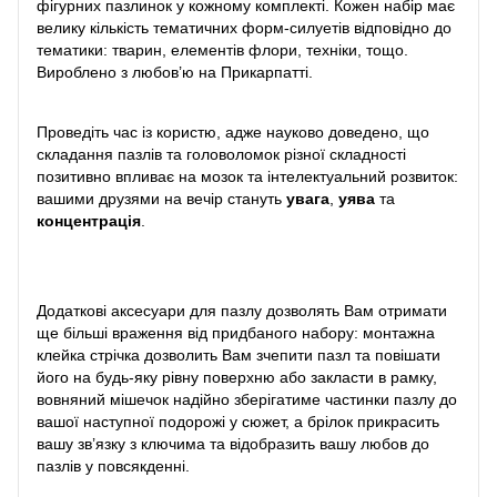
фігурних пазлинок у кожному комплекті. Кожен набір має
велику кількість тематичних форм-силуетів відповідно до
тематики: тварин, елементів флори, техніки, тощо.
Вироблено з любов’ю на Прикарпатті.
Проведіть час із користю, адже науково доведено, що
складання пазлів та головоломок різної складності
позитивно впливає на мозок та інтелектуальний розвиток:
вашими друзями на вечір стануть
увага
,
уява
та
концентрація
.
Додаткові аксесуари для пазлу дозволять Вам отримати
ще більші враження від придбаного набору: монтажна
клейка стрічка дозволить Вам зчепити пазл та повішати
його на будь-яку рівну поверхню або закласти в рамку,
вовняний мішечок надійно зберігатиме частинки пазлу до
вашої наступної подорожі у сюжет, а брілок прикрасить
вашу зв’язку з ключима та відобразить вашу любов до
пазлів у повсякденні.