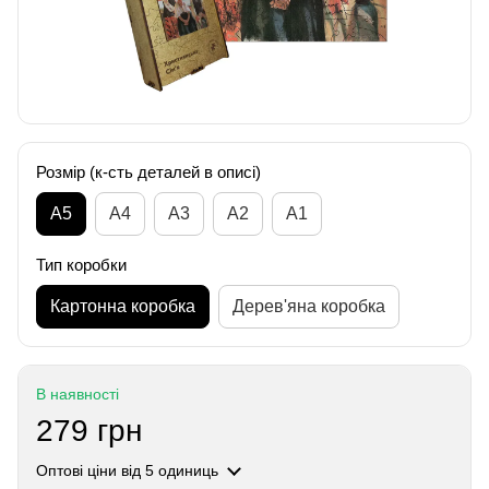
Розмір (к-сть деталей в описі)
А5
А4
A3
A2
A1
Тип коробки
Картонна коробка
Дерев'яна коробка
В наявності
279 грн
Оптові ціни
від 5 одиниць