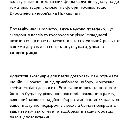
велику кількість тематичних форм-силуетів відповідно до
тематики: тварин, елементів флори, техніки, тощо.
Вироблено з любов’ю на Прикарпатті.
Проведіть час із користю, адже науково доведено, що
складання пазлів та головоломок різної складності
позитивно впливає на мозок та інтелектуальний розвиток:
вашими друзями на вечір стануть
увага
,
уява
та
концентрація
.
Додаткові аксесуари для пазлу дозволять Вам отримати
ще більші враження від придбаного набору: монтажна
клейка стрічка дозволить Вам зчепити пазл та повішати
його на будь-яку рівну поверхню або закласти в рамку,
вовняний мішечок надійно зберігатиме частинки пазлу до
вашої наступної подорожі у сюжет, а брілок прикрасить
вашу зв’язку з ключима та відобразить вашу любов до
пазлів у повсякденні.