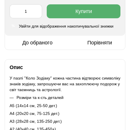
Купити
Увійти
для відображення накопичувальної знижки
%
До обраного
Порівняти
Опис
У пазлі ''Коло Зодіаку'' кожна частина відтворює символіку
знаків зодіаку, запрошуючи вас на захоплюючу подорож у
світ таємниць та астрології.
Розміри та к-сть деталей
A5 (14х14 см, 25-50 дет.)
A4 (20x20 см, 75-125 дет.)
A3 (28х28 см, 135-250 дет.)
A2 (40х40 см, 135-450+)