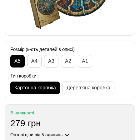
Розмір (к-сть деталей в описі)
А5
А4
A3
A2
A1
Тип коробки
Картонна коробка
Дерев'яна коробка
В наявності
279 грн
Оптові ціни
від 5 одиниць