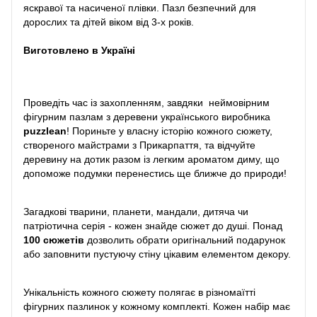
яскравої та насиченої плівки. Пазл безпечний для
дорослих та дітей віком від 3-х років.
Виготовлено в Україні
Проведіть час із захопленням, завдяки неймовірним
фігурним пазлам з деревени українського виробника
puzzlean
! Пориньте у власну історію кожного сюжету,
створеного майстрами з Прикарпаття, та відчуйте
деревину на дотик разом із легким ароматом диму, що
допоможе подумки перенестись ще ближче до природи!
Загадкові тварини, планети, мандали, дитяча чи
патріотична серія - кожен знайде сюжет до душі. Понад
100 сюжетів
дозволить обрати оригінальний подарунок
або заповнити пустуючу стіну цікавим елементом декору.
Унікальність кожного сюжету полягає в різномаїтті
фігурних пазлинок у кожному комплекті. Кожен набір має