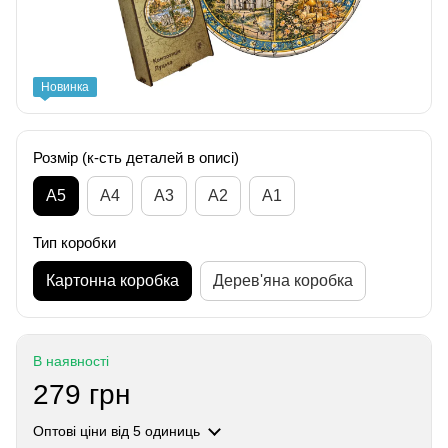
Новинка
Розмір (к-сть деталей в описі)
А5
А4
A3
A2
A1
Тип коробки
Картонна коробка
Дерев'яна коробка
В наявності
279 грн
Оптові ціни
від 5 одиниць