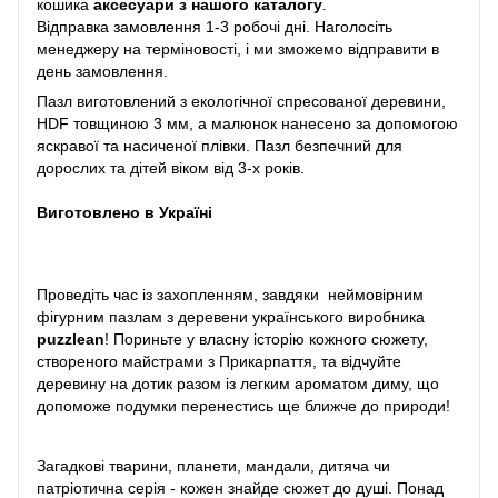
кошика
аксесуари з нашого каталогу
.
Відправка замовлення 1-3 робочі дні. Наголосіть
менеджеру на терміновості, і ми зможемо відправити в
день замовлення.
Пазл виготовлений з екологічної спресованої деревини,
HDF товщиною 3 мм, а малюнок нанесено за допомогою
яскравої та насиченої плівки. Пазл безпечний для
дорослих та дітей віком від 3-х років.
Виготовлено в Україні
Проведіть час із захопленням, завдяки неймовірним
фігурним пазлам з деревени українського виробника
puzzlean
! Пориньте у власну історію кожного сюжету,
створеного майстрами з Прикарпаття, та відчуйте
деревину на дотик разом із легким ароматом диму, що
допоможе подумки перенестись ще ближче до природи!
Загадкові тварини, планети, мандали, дитяча чи
патріотична серія - кожен знайде сюжет до душі. Понад