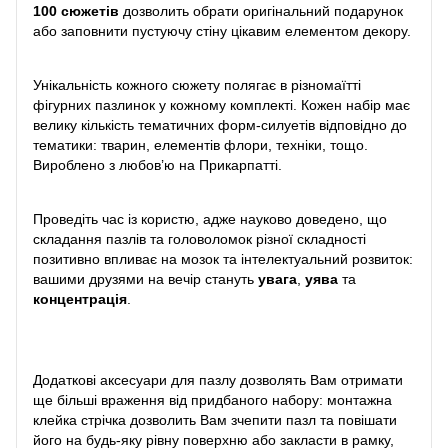
100 сюжетів
дозволить обрати оригінальний подарунок
або заповнити пустуючу стіну цікавим елементом декору.
Унікальність кожного сюжету полягає в різномаїтті
фігурних пазлинок у кожному комплекті. Кожен набір має
велику кількість тематичних форм-силуетів відповідно до
тематики: тварин, елементів флори, техніки, тощо.
Вироблено з любов’ю на Прикарпатті.
Проведіть час із користю, адже науково доведено, що
складання пазлів та головоломок різної складності
позитивно впливає на мозок та інтелектуальний розвиток:
вашими друзями на вечір стануть
увага
,
уява
та
концентрація
.
Додаткові аксесуари для пазлу дозволять Вам отримати
ще більші враження від придбаного набору: монтажна
клейка стрічка дозволить Вам зчепити пазл та повішати
його на будь-яку рівну поверхню або закласти в рамку,