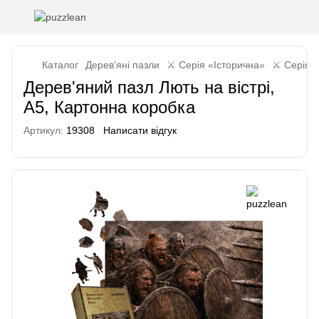
Каталог
Дерев'яні пазли
⚔️ Серія «Історична»
⚔️ Серія 
Дерев'яний пазл Лють на вістрі,
А5, Картонна коробка
Артикул:
19308
Написати відгук