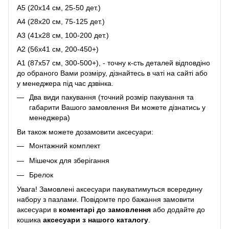
A5 (20х14 см, 25-50 дет.)
A4 (28x20 см, 75-125 дет.)
A3 (41х28 см, 100-200 дет.)
A2 (56х41 см, 200-450+)
A1 (87х57 см, 300-500+), - точну к-сть деталей відповдіно
до обраного Вами розміру, дізнайтесь в чаті на сайті або
у менеджера під час дзвінка.
Два види пакування (точний розмір пакування та
габарити Вашого замовлення Ви можете дізнатись у
менеджера)
Ви також можете дозамовити аксесуари:
Монтажний комплект
Мішечок для зберігання
Брелок
Увага! Замовлені аксесуари пакуватимуться всередину
набору з пазлами. Повідомте про бажання замовити
аксесуари в
коментарі до замовлення
або додайте до
кошика
аксесуари з нашого каталогу
.