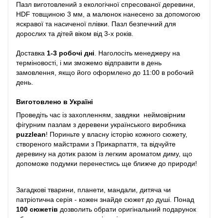
Пазл виготовлений з екологічної спресованої деревини,
HDF товщиною 3 мм, а малюнок нанесено за допомогою
яскравої та насиченої плівки. Пазл безпечний для
дорослих та дітей віком від 3-х років.
Доставка
1-3 робочі дні
. Наголосіть менеджеру на
терміновості, і ми зможемо відправити в день
замовлення, якщо його оформлено до 11:00 в робочий
день.
Виготовлено в Україні
Проведіть час із захопленням, завдяки неймовірним
фігурним пазлам з деревени українського виробника
puzzlean
! Пориньте у власну історію кожного сюжету,
створеного майстрами з Прикарпаття, та відчуйте
деревину на дотик разом із легким ароматом диму, що
допоможе подумки перенестись ще ближче до природи!
Загадкові тварини, планети, мандали, дитяча чи
патріотична серія - кожен знайде сюжет до душі. Понад
100 сюжетів
дозволить обрати оригінальний подарунок