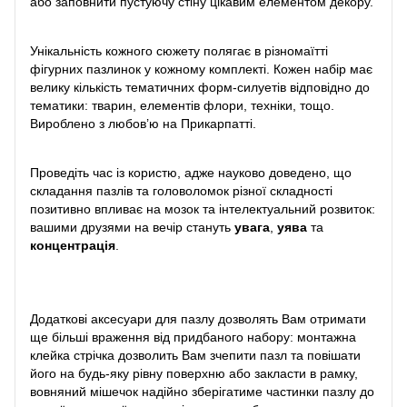
або заповнити пустуючу стіну цікавим елементом декору.
Унікальність кожного сюжету полягає в різномаїтті
фігурних пазлинок у кожному комплекті. Кожен набір має
велику кількість тематичних форм-силуетів відповідно до
тематики: тварин, елементів флори, техніки, тощо.
Вироблено з любов’ю на Прикарпатті.
Проведіть час із користю, адже науково доведено, що
складання пазлів та головоломок різної складності
позитивно впливає на мозок та інтелектуальний розвиток:
вашими друзями на вечір стануть
увага
,
уява
та
концентрація
.
Додаткові аксесуари для пазлу дозволять Вам отримати
ще більші враження від придбаного набору: монтажна
клейка стрічка дозволить Вам зчепити пазл та повішати
його на будь-яку рівну поверхню або закласти в рамку,
вовняний мішечок надійно зберігатиме частинки пазлу до