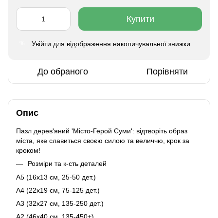
Купити
Увійти
для відображення накопичувальної знижки
%
До обраного
Порівняти
Опис
Пазл дерев'яний 'Місто-Герой Суми': відтворіть образ
міста, яке славиться своєю силою та величчю, крок за
кроком!
Розміри та к-сть деталей
A5 (16х13 см, 25-50 дет.)
A4 (22x19 см, 75-125 дет.)
A3 (32х27 см, 135-250 дет.)
A2 (46х40 см, 135-450+)