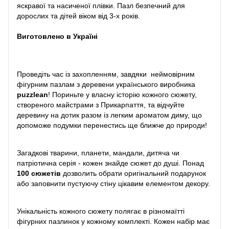
яскравої та насиченої плівки. Пазл безпечний для
дорослих та дітей віком від 3-х років.
Виготовлено в Україні
Проведіть час із захопленням, завдяки неймовірним
фігурним пазлам з деревени українського виробника
puzzlean
! Пориньте у власну історію кожного сюжету,
створеного майстрами з Прикарпаття, та відчуйте
деревину на дотик разом із легким ароматом диму, що
допоможе подумки перенестись ще ближче до природи!
Загадкові тварини, планети, мандали, дитяча чи
патріотична серія - кожен знайде сюжет до душі. Понад
100 сюжетів
дозволить обрати оригінальний подарунок
або заповнити пустуючу стіну цікавим елементом декору.
Унікальність кожного сюжету полягає в різномаїтті
фігурних пазлинок у кожному комплекті. Кожен набір має