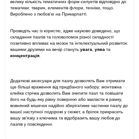
велику кількість тематичних форм-силуетів відповідно до
тематики: тварин, елементів флори, техніки, тощо.
Вироблено з любов’ю на Прикарпатті.
Проведіть час із користю, адже науково доведено, що
складання пазлів та головоломок різної складності
позитивно впливає на мозок та інтелектуальний розвиток:
вашими друзями на вечір стануть
увага
,
уява
та
концентрація
.
Додаткові аксесуари для пазлу дозволять Вам отримати
ще більші враження від придбаного набору: монтажна
клейка стрічка дозволить Вам зчепити пазл та повішати
його на будь-яку рівну поверхню або закласти в рамку,
вовняний мішечок надійно зберігатиме частинки пазлу до
вашої наступної подорожі у сюжет, а брілок прикрасить
вашу зв’язку з ключима та відобразить вашу любов до
пазлів у повсякденні.