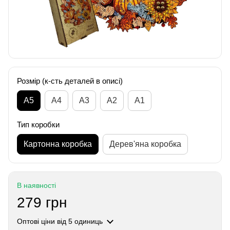
Розмір (к-сть деталей в описі)
А5
А4
A3
A2
A1
Тип коробки
Картонна коробка
Дерев'яна коробка
В наявності
279 грн
Оптові ціни
від 5 одиниць