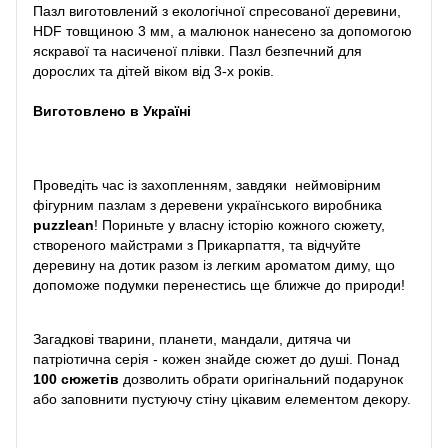
Пазл виготовлений з екологічної спресованої деревини,
HDF товщиною 3 мм, а малюнок нанесено за допомогою
яскравої та насиченої плівки. Пазл безпечний для
дорослих та дітей віком від 3-х років.
Виготовлено в Україні
Проведіть час із захопленням, завдяки неймовірним
фігурним пазлам з деревени українського виробника
puzzlean
! Пориньте у власну історію кожного сюжету,
створеного майстрами з Прикарпаття, та відчуйте
деревину на дотик разом із легким ароматом диму, що
допоможе подумки перенестись ще ближче до природи!
Загадкові тварини, планети, мандали, дитяча чи
патріотична серія - кожен знайде сюжет до душі. Понад
100 сюжетів
дозволить обрати оригінальний подарунок
або заповнити пустуючу стіну цікавим елементом декору.