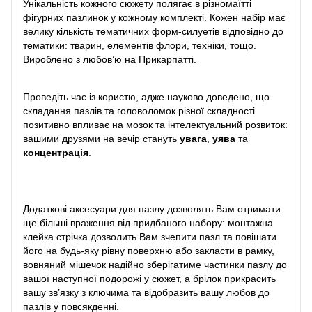
Унікальність кожного сюжету полягає в різномаїтті
фігурних пазлинок у кожному комплекті. Кожен набір має
велику кількість тематичних форм-силуетів відповідно до
тематики: тварин, елементів флори, техніки, тощо.
Вироблено з любов’ю на Прикарпатті.
Проведіть час із користю, адже науково доведено, що
складання пазлів та головоломок різної складності
позитивно впливає на мозок та інтелектуальний розвиток:
вашими друзями на вечір стануть
увага
,
уява
та
концентрація
.
Додаткові аксесуари для пазлу дозволять Вам отримати
ще більші враження від придбаного набору: монтажна
клейка стрічка дозволить Вам зчепити пазл та повішати
його на будь-яку рівну поверхню або закласти в рамку,
вовняний мішечок надійно зберігатиме частинки пазлу до
вашої наступної подорожі у сюжет, а брілок прикрасить
вашу зв’язку з ключима та відобразить вашу любов до
пазлів у повсякденні.