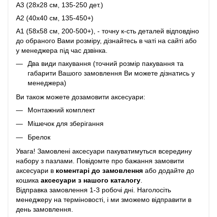
A3 (28х28 см, 135-250 дет.)
A2 (40х40 см, 135-450+)
A1 (58х58 см, 200-500+), - точну к-сть деталей відповдіно
до обраного Вами розміру, дізнайтесь в чаті на сайті або
у менеджера під час дзвінка.
Два види пакування (точний розмір пакування та
габарити Вашого замовлення Ви можете дізнатись у
менеджера)
Ви також можете дозамовити аксесуари:
Монтажний комплект
Мішечок для зберігання
Брелок
Увага! Замовлені аксесуари пакуватимуться всередину
набору з пазлами. Повідомте про бажання замовити
аксесуари в
коментарі до замовлення
або додайте до
кошика
аксесуари з нашого каталогу
.
Відправка замовлення 1-3 робочі дні. Наголосіть
менеджеру на терміновості, і ми зможемо відправити в
день замовлення.