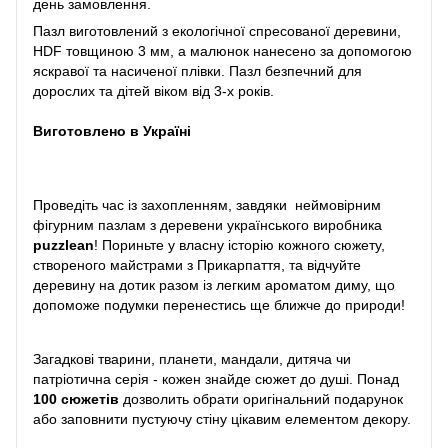
день замовлення.
Пазл виготовлений з екологічної спресованої деревини,
HDF товщиною 3 мм, а малюнок нанесено за допомогою
яскравої та насиченої плівки. Пазл безпечний для
дорослих та дітей віком від 3-х років.
Виготовлено в Україні
Проведіть час із захопленням, завдяки неймовірним
фігурним пазлам з деревени українського виробника
puzzlean
! Пориньте у власну історію кожного сюжету,
створеного майстрами з Прикарпаття, та відчуйте
деревину на дотик разом із легким ароматом диму, що
допоможе подумки перенестись ще ближче до природи!
Загадкові тварини, планети, мандали, дитяча чи
патріотична серія - кожен знайде сюжет до душі. Понад
100 сюжетів
дозволить обрати оригінальний подарунок
або заповнити пустуючу стіну цікавим елементом декору.