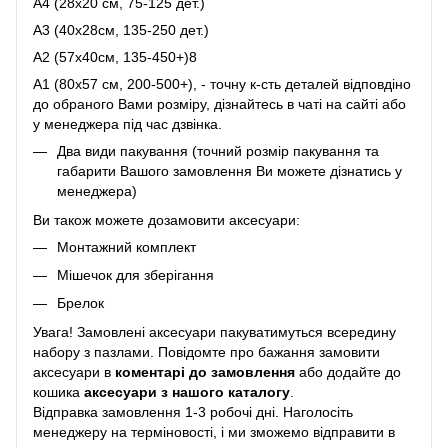
A4 (28х20 см, 75-125 дет.)
A3 (40х28см, 135-250 дет.)
A2 (57х40см, 135-450+)8
A1 (80х57 см, 200-500+), - точну к-сть деталей відповдіно
до обраного Вами розміру, дізнайтесь в чаті на сайті або
у менеджера під час дзвінка.
Два види пакування (точний розмір пакування та
габарити Вашого замовлення Ви можете дізнатись у
менеджера)
Ви також можете дозамовити аксесуари:
Монтажний комплект
Мішечок для зберігання
Брелок
Увага! Замовлені аксесуари пакуватимуться всередину
набору з пазлами. Повідомте про бажання замовити
аксесуари в
коментарі до замовлення
або додайте до
кошика
аксесуари з нашого каталогу
.
Відправка замовлення 1-3 робочі дні. Наголосіть
менеджеру на терміновості, і ми зможемо відправити в