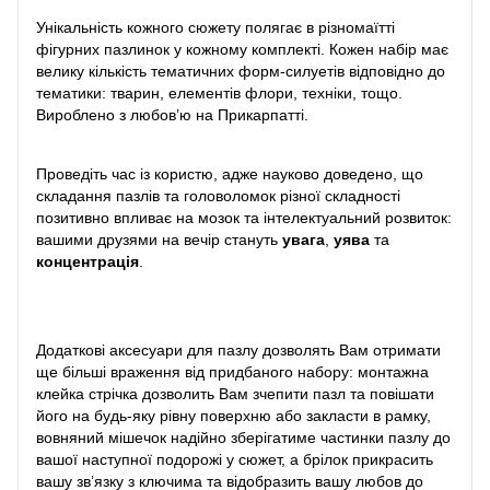
Унікальність кожного сюжету полягає в різномаїтті
фігурних пазлинок у кожному комплекті. Кожен набір має
велику кількість тематичних форм-силуетів відповідно до
тематики: тварин, елементів флори, техніки, тощо.
Вироблено з любов’ю на Прикарпатті.
Проведіть час із користю, адже науково доведено, що
складання пазлів та головоломок різної складності
позитивно впливає на мозок та інтелектуальний розвиток:
вашими друзями на вечір стануть
увага
,
уява
та
концентрація
.
Додаткові аксесуари для пазлу дозволять Вам отримати
ще більші враження від придбаного набору: монтажна
клейка стрічка дозволить Вам зчепити пазл та повішати
його на будь-яку рівну поверхню або закласти в рамку,
вовняний мішечок надійно зберігатиме частинки пазлу до
вашої наступної подорожі у сюжет, а брілок прикрасить
вашу зв’язку з ключима та відобразить вашу любов до