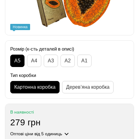
Новинка
Розмір (к-сть деталей в описі)
А5
А4
A3
A2
A1
Тип коробки
Картонна коробка
Дерев'яна коробка
В наявності
279 грн
Оптові ціни
від 5 одиниць