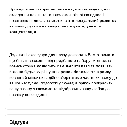
Проведіть час із користю, адже науково доведено, що
складання пазлів та головоломок різної складності
позитивно впливає на мозок та інтелектуальний розвиток:
вашими друзями на вечір стануть
увага
,
уява
та
концентрація
.
Додаткові аксесуари для пазлу дозволять Вам отримати
ще більші враження від придбаного набору: монтажна
клейка стрічка дозволить Вам зчепити пазл та повішати
його на будь-яку рівну поверхню або закласти в рамку,
вовняний мішечок надійно зберігатиме частинки пазлу до
вашої наступної подорожі у сюжет, а брілок прикрасить
вашу зв’язку з ключима та відобразить вашу любов до
пазлів у повсякденні.
Відгуки