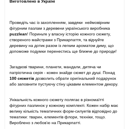
Виготовлено в Україні
Проведіть час із захопленням, завдяки неймовірним
фігурним пазлам з деревени українського виробника
puzzlean
! Пориньте у власну історію кожного сюжету,
створеного майстрами з Прикарпаття, та відчуйте
деревину на дотик разом із легким ароматом диму, що
допоможе подумки перенестись ще ближче до природи!
Загадкові тварини, планети, мандали, дитяча чи
патріотична серія - кожен знайде сюжет до душі. Понад
100 сюжетів
дозволить обрати оригінальний подарунок
або заповнити пустуючу стіну цікавим елементом декору.
Унікальність кожного сюжету полягає в різномаїтті
фігурних пазлинок у кожному комплекті. Кожен набір має
велику кількість тематичних форм-силуетів відповідно до
тематики: тварин, елементів флори, техніки, тощо.
Вироблено з любов’ю на Прикарпатті.