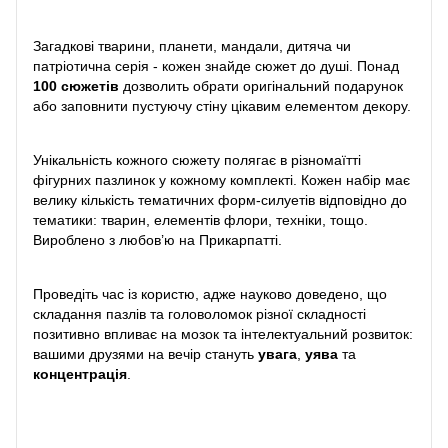
Загадкові тварини, планети, мандали, дитяча чи
патріотична серія - кожен знайде сюжет до душі. Понад
100 сюжетів
дозволить обрати оригінальний подарунок
або заповнити пустуючу стіну цікавим елементом декору.
Унікальність кожного сюжету полягає в різномаїтті
фігурних пазлинок у кожному комплекті. Кожен набір має
велику кількість тематичних форм-силуетів відповідно до
тематики: тварин, елементів флори, техніки, тощо.
Вироблено з любов’ю на Прикарпатті.
Проведіть час із користю, адже науково доведено, що
складання пазлів та головоломок різної складності
позитивно впливає на мозок та інтелектуальний розвиток:
вашими друзями на вечір стануть
увага
,
уява
та
концентрація
.