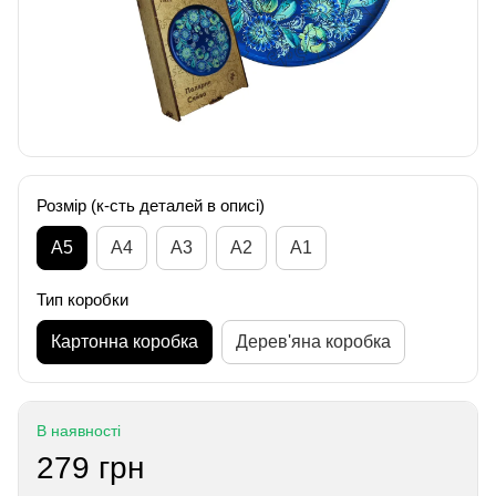
Розмір (к-сть деталей в описі)
А5
А4
A3
A2
A1
Тип коробки
Картонна коробка
Дерев'яна коробка
В наявності
279 грн