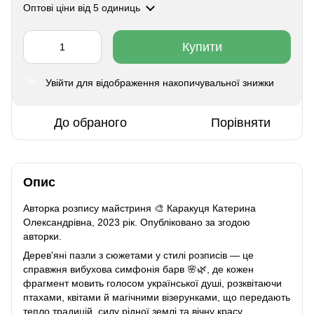
Оптові ціни
від 5 одиниць
Купити
Увійти
для відображення накопичувальної знижки
%
До обраного
Порівняти
Опис
Авторка розпису майстриня 🎨
Каракуця Катерина
Олександрівна
, 2023 рік. Опубліковано за згодою
авторки.
Дерев'яні пазли з сюжетами у стилі розписів — це
справжня вибухова симфонія барв 🌸🌿, де кожен
фрагмент мовить голосом української душі, розквітаючи
птахами, квітами й магічними візерунками, що передають
тепло традицій, силу рідної землі та вічну красу