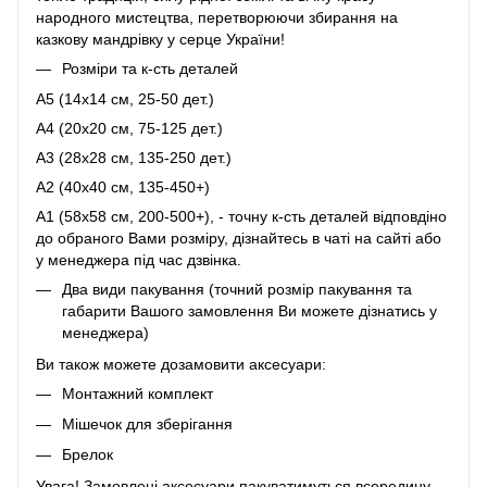
народного мистецтва, перетворюючи збирання на
казкову мандрівку у серце України!
Розміри та к-сть деталей
A5 (14х14 см, 25-50 дет.)
A4 (20х20 см, 75-125 дет.)
A3 (28х28 см, 135-250 дет.)
A2 (40х40 см, 135-450+)
A1 (58х58 см, 200-500+), - точну к-сть деталей відповдіно
до обраного Вами розміру, дізнайтесь в чаті на сайті або
у менеджера під час дзвінка.
Два види пакування (точний розмір пакування та
габарити Вашого замовлення Ви можете дізнатись у
менеджера)
Ви також можете дозамовити аксесуари:
Монтажний комплект
Мішечок для зберігання
Брелок
Увага! Замовлені аксесуари пакуватимуться всередину