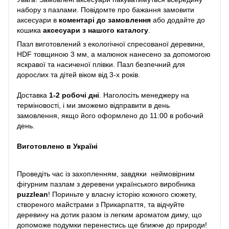
набору з пазлами. Повідомте про бажання замовити
аксесуари в
коментарі до замовлення
або додайте до
кошика
аксесуари з нашого каталогу
.
Пазл виготовлений з екологічної спресованої деревини,
HDF товщиною 3 мм, а малюнок нанесено за допомогою
яскравої та насиченої плівки. Пазл безпечний для
дорослих та дітей віком від 3-х років.
Доставка
1-2 робочі дні
. Наголосіть менеджеру на
терміновості, і ми зможемо відправити в день
замовлення, якщо його оформлено до 11:00 в робочий
день.
Виготовлено в Україні
Проведіть час із захопленням, завдяки неймовірним
фігурним пазлам з деревени українського виробника
puzzlean
! Пориньте у власну історію кожного сюжету,
створеного майстрами з Прикарпаття, та відчуйте
деревину на дотик разом із легким ароматом диму, що
допоможе подумки перенестись ще ближче до природи!