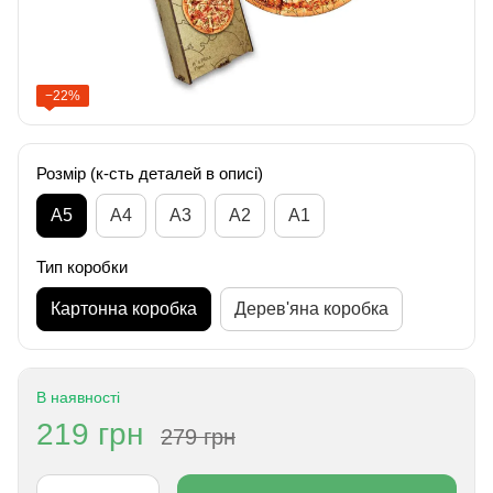
−22%
Розмір (к-сть деталей в описі)
А5
А4
A3
A2
A1
Тип коробки
Картонна коробка
Дерев'яна коробка
В наявності
219 грн
279 грн