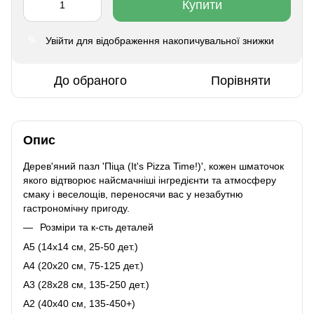
Купити
Увійти
для відображення накопичувальної знижки
%
До обраного
Порівняти
Опис
Дерев'яний пазл 'Піца (It's Pizza Time!)', кожен шматочок
якого відтворює найсмачніші інгредієнти та атмосферу
смаку і веселощів, переносячи вас у незабутню
гастрономічну пригоду.
Розміри та к-сть деталей
A5 (14х14 см, 25-50 дет.)
A4 (20x20 см, 75-125 дет.)
A3 (28х28 см, 135-250 дет.)
A2 (40х40 см, 135-450+)