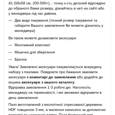
A1 (58х58 см, 200-500+), - точну к-сть деталей відповдіно
до обраного Вами розміру, дізнайтесь в чаті на сайті або
у менеджера під час дзвінка.
Два види пакування (точний розмір пакування та
габарити Вашого замовлення Ви можете дізнатись у
менеджера)
Ви також можете дозамовити аксесуари:
Монтажний комплект
Мішечок для зберігання
Брелок
Увага! Замовлені аксесуари пакуватимуться всередину
набору з пазлами. Повідомте про бажання замовити
аксесуари в
коментарі до замовлення
або додайте до
кошика
аксесуари з нашого каталогу
.
Відправка замовлення 1-3 робочі дні. Наголосіть
менеджеру на терміновості, і ми зможемо відправити в
день замовлення.
Пазл виготовлений з екологічної спресованої деревини,
HDF товщиною 3 мм, а малюнок нанесено за допомогою
яскравої та насиченої плівки. Пазл безпечний для