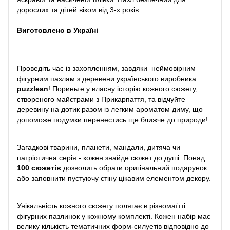
дорослих та дітей віком від 3-х років.
Виготовлено в Україні
Проведіть час із захопленням, завдяки неймовірним
фігурним пазлам з деревени українського виробника
puzzlean
! Пориньте у власну історію кожного сюжету,
створеного майстрами з Прикарпаття, та відчуйте
деревину на дотик разом із легким ароматом диму, що
допоможе подумки перенестись ще ближче до природи!
Загадкові тварини, планети, мандали, дитяча чи
патріотична серія - кожен знайде сюжет до душі. Понад
100 сюжетів
дозволить обрати оригінальний подарунок
або заповнити пустуючу стіну цікавим елементом декору.
Унікальність кожного сюжету полягає в різномаїтті
фігурних пазлинок у кожному комплекті. Кожен набір має
велику кількість тематичних форм-силуетів відповідно до