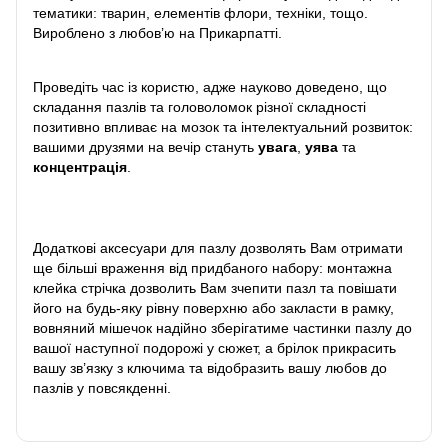
тематики: тварин, елементів флори, техніки, тощо.
Вироблено з любов’ю на Прикарпатті.
Проведіть час із користю, адже науково доведено, що
складання пазлів та головоломок різної складності
позитивно впливає на мозок та інтелектуальний розвиток:
вашими друзями на вечір стануть
увага
,
уява
та
концентрація
.
Додаткові аксесуари для пазлу дозволять Вам отримати
ще більші враження від придбаного набору: монтажна
клейка стрічка дозволить Вам зчепити пазл та повішати
його на будь-яку рівну поверхню або закласти в рамку,
вовняний мішечок надійно зберігатиме частинки пазлу до
вашої наступної подорожі у сюжет, а брілок прикрасить
вашу зв’язку з ключима та відобразить вашу любов до
пазлів у повсякденні.