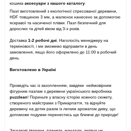
кошика
аксесуари з нашого каталогу
.
Пазл виготовлений з екологічної спресованої деревини,
HDF товщиною 3 мм, а малюнок нанесено за допомогою
яскравої та насиченої плівки. Пазл безпечний для
дорослих та дітей віком від 3-х років.
Доставка
1-2 робочі дні
. Наголосіть менеджеру на
терміновості, і ми зможемо відправити в день
замовлення, якщо його оформлено до 11:00 в робочий
день.
Виготовлено в Україні
Проведіть час із захопленням, завдяки неймовірним
фігурним пазлам з деревени українського виробника
puzzlean
! Пориньте у власну історію кожного сюжету,
створеного майстрами з Прикарпаття, та відчуйте
деревину на дотик разом із легким ароматом диму, що
допоможе подумки перенестись ще ближче до природи!
Загадкові тварини, планети, мандали, дитяча чи