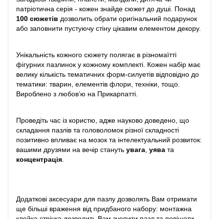
патріотична серія - кожен знайде сюжет до душі. Понад
100 сюжетів
дозволить обрати оригінальний подарунок
або заповнити пустуючу стіну цікавим елементом декору.
Унікальність кожного сюжету полягає в різномаїтті
фігурних пазлинок у кожному комплекті. Кожен набір має
велику кількість тематичних форм-силуетів відповідно до
тематики: тварин, елементів флори, техніки, тощо.
Вироблено з любов’ю на Прикарпатті.
Проведіть час із користю, адже науково доведено, що
складання пазлів та головоломок різної складності
позитивно впливає на мозок та інтелектуальний розвиток:
вашими друзями на вечір стануть
увага
,
уява
та
концентрація
.
Додаткові аксесуари для пазлу дозволять Вам отримати
ще більші враження від придбаного набору: монтажна
клейка стрічка дозволить Вам зчепити пазл та повішати