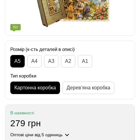
Хіт
Розмір (к-сть деталей в описі)
А5
А4
A3
A2
A1
Тип коробки
Картонна коробка
Дерев'яна коробка
В наявності
279 грн
Оптові ціни
від 5 одиниць