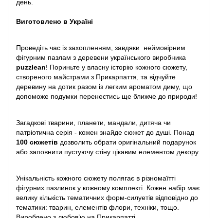
день.
Виготовлено в Україні
Проведіть час із захопленням, завдяки неймовірним
фігурним пазлам з деревени українського виробника
puzzlean
! Пориньте у власну історію кожного сюжету,
створеного майстрами з Прикарпаття, та відчуйте
деревину на дотик разом із легким ароматом диму, що
допоможе подумки перенестись ще ближче до природи!
Загадкові тварини, планети, мандали, дитяча чи
патріотична серія - кожен знайде сюжет до душі. Понад
100 сюжетів
дозволить обрати оригінальний подарунок
або заповнити пустуючу стіну цікавим елементом декору.
Унікальність кожного сюжету полягає в різномаїтті
фігурних пазлинок у кожному комплекті. Кожен набір має
велику кількість тематичних форм-силуетів відповідно до
тематики: тварин, елементів флори, техніки, тощо.
Вироблено з любов’ю на Прикарпатті.