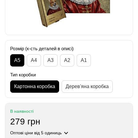
Розмір (к-сть деталей в описі)
А5
А4
A3
A2
A1
Тип коробки
Картонна коробка
Дерев'яна коробка
В наявності
279 грн
Оптові ціни
від 5 одиниць