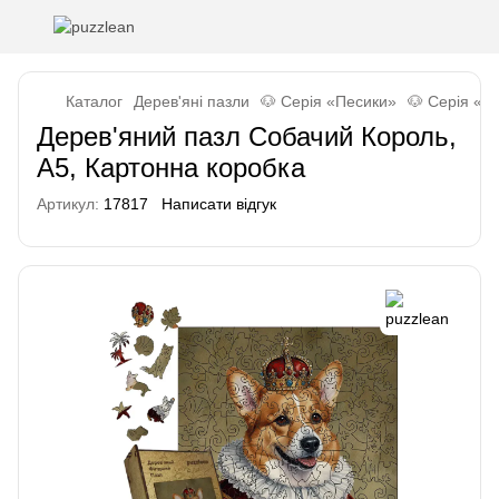
Каталог
Дерев'яні пазли
🐶 Серія «Песики»
🐶 Серія «П
Дерев'яний пазл Собачий Король,
А5, Картонна коробка
Артикул:
17817
Написати відгук