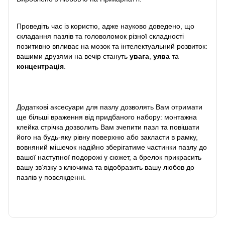
Проведіть час із користю, адже науково доведено, що
складання пазлів та головоломок різної складності
позитивно впливає на мозок та інтелектуальний розвиток:
вашими друзями на вечір стануть
увага
,
уява
та
концентрація
.
Додаткові аксесуари для пазлу дозволять Вам отримати
ще більші враження від придбаного набору: монтажна
клейка стрічка дозволить Вам зчепити пазл та повішати
його на будь-яку рівну поверхню або закласти в рамку,
вовняний мішечок надійно зберігатиме частинки пазлу до
вашої наступної подорожі у сюжет, а брелок прикрасить
вашу зв’язку з ключима та відобразить вашу любов до
пазлів у повсякденні.