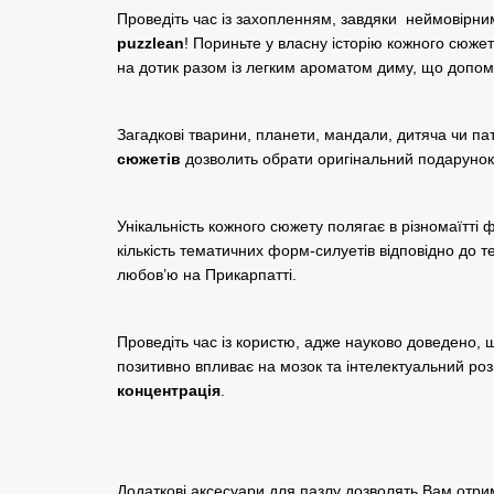
Проведіть час із захопленням, завдяки неймовірни
puzzlean
! Пориньте у власну історію кожного сюже
на дотик разом із легким ароматом диму, що допо
Загадкові тварини, планети, мандали, дитяча чи па
сюжетів
дозволить обрати оригінальний подарунок
Унікальність кожного сюжету полягає в різномаїтті 
кількість тематичних форм-силуетів відповідно до т
любов’ю на Прикарпатті.
Проведіть час із користю, адже науково доведено, щ
позитивно впливає на мозок та інтелектуальний роз
концентрація
.
Додаткові аксесуари для пазлу дозволять Вам отри