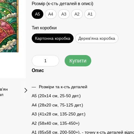
Розмір (к-сть деталей в описі)
А5
А4
A3
A2
A1
Тип коробки
Картонна коробка
Дерев'яна коробка
Купити
Опис
Розміри та к-сть деталей
A5 (20х14 см, 25-50 дет.)
A4 (28x20 см, 75-125 дет.)
A3 (41х28 см, 135-250 дет.)
A2 (58х40 см, 135-450+)
A1 (85х58 см, 200-500+), - точну к-сть деталей відп