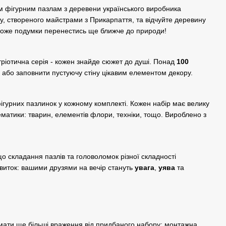
м фігурним пазлам з деревени українського виробника
ту, створеного майстрами з Прикарпаття, та відчуйте деревину
може подумки перенестись ще ближче до природи!
тріотична серія - кожен знайде сюжет до душі. Понад
100
 або заповнити пустуючу стіну цікавим елементом декору.
фігурних пазлинок у кожному комплекті. Кожен набір має велику
ематики: тварин, елементів флори, техніки, тощо. Вироблено з
о складання пазлів та головоломок різної складності
виток: вашими друзями на вечір стануть
увага
,
уява
та
мати ще більші враження від придбаного набору: монтажна