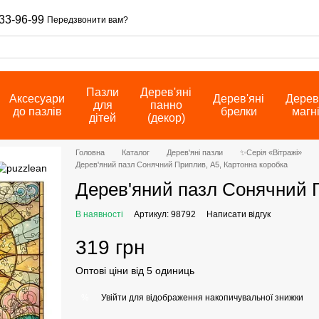
33-96-99
Передзвонити вам?
Пазли
Дерев'яні
Аксесуари
Дерев'яні
Дерев
для
панно
до пазлів
брелки
магн
дітей
(декор)
Головна
Каталог
Дерев'яні пазли
✨Серія «Вітражі»
Дерев'яний пазл Сонячний Приплив, А5, Картонна коробка
Дерев'яний пазл Сонячний П
В наявності
Артикул: 98792
Написати відгук
319 грн
Оптові ціни від 5 одиниць
Увійти
для відображення накопичувальної знижки
%