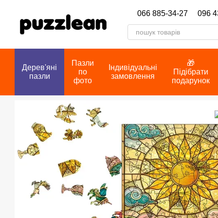
Перейти до основного контенту
066 885-34-27
096 4
Пазли
🎁
Дерев'яні
Індивідуальні
по
Підібрати
пазли
замовлення
фото
подарунок