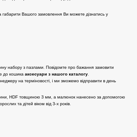
а габарити Вашого замовлення Ви можете дізнатись у
дину набору з пазлами. Повідомте про бажання замовити
е до кошика
аксесуари з нашого каталогу
.
енеджеру на терміновості, і ми зможемо відправити в день
евини, HDF товщиною 3 мм, а малюнок нанесено за допомогою
рослих та дітей віком від 3-х років.