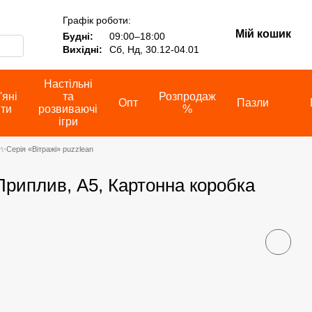
Графік роботи:
Мій кошик
Будні:
09:00–18:00
Вихідні:
Сб, Нд, 30.12-04.01
Настільні
'яні
та
Розпродаж
Опт
Пазли
іти
розвиваючі
%
ігри
✨Серія «Вітражі» puzzlean
риплив, А5, Картонна коробка