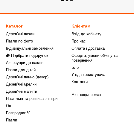
Каталог
Клієнтам
Дерев'яні пазли
Вхід до кабінету
Пазли по фото
Про нас
Індивідуальні замовлення
Оплата і доставка
🎁 Підібрати подарунок
Оферта, умови обміну та
повернення
Аксесуари до пазлів
Блог
Пазли для дітей
Угода користувача
Дерев'яні панно (декор)
Контакти
Дерев'яні брелки
Дерев'яні магніти
Ми в соцмережах
Настільні та розвиваючі ігри
Опт
Розпродаж %
Пазли