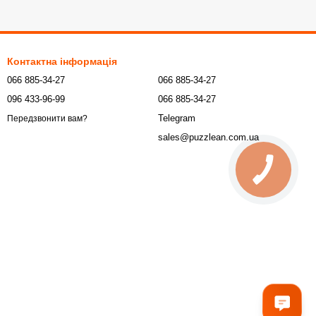
Контактна інформація
066 885-34-27
066 885-34-27
096 433-96-99
066 885-34-27
Telegram
Передзвонити вам?
sales@puzzlean.com.ua