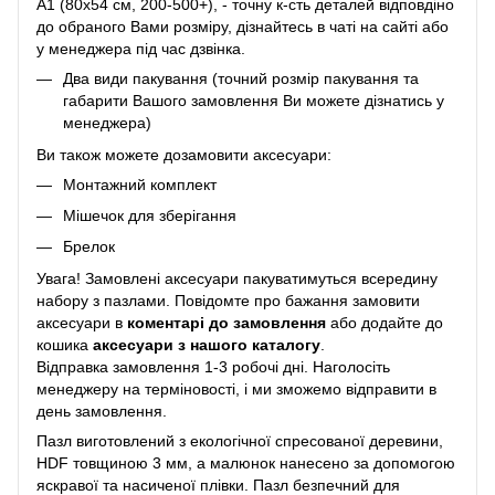
A1 (80х54 см, 200-500+), - точну к-сть деталей відповдіно
до обраного Вами розміру, дізнайтесь в чаті на сайті або
у менеджера під час дзвінка.
Два види пакування (точний розмір пакування та
габарити Вашого замовлення Ви можете дізнатись у
менеджера)
Ви також можете дозамовити аксесуари:
Монтажний комплект
Мішечок для зберігання
Брелок
Увага! Замовлені аксесуари пакуватимуться всередину
набору з пазлами. Повідомте про бажання замовити
аксесуари в
коментарі до замовлення
або додайте до
кошика
аксесуари з нашого каталогу
.
Відправка замовлення 1-3 робочі дні. Наголосіть
менеджеру на терміновості, і ми зможемо відправити в
день замовлення.
Пазл виготовлений з екологічної спресованої деревини,
HDF товщиною 3 мм, а малюнок нанесено за допомогою
яскравої та насиченої плівки. Пазл безпечний для