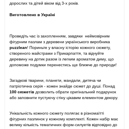
дорослих та дітей віком від 3-х років.
Виготовлено в Україні
Проведіть час із захопленням, завдяки неймовірним
фігурним пазлам з деревени українського виробника
puzzlean
! Пориньте у власну історію кожного сюжету,
створеного майстрами з Прикарпаття, та відчуйте
деревину на дотик разом із легким ароматом диму, що
допоможе подумки перенестись ще ближче до природи!
Загадкові тварини, планети, мандали, дитяча чи
патріотична серія - кожен знайде сюжет до душі. Понад
100 сюжетів
дозволить обрати оригінальний подарунок
або заповнити пустуючу стіну цікавим елементом декору.
Унікальність кожного сюжету полягає в різномаїтті
фігурних пазлинок у кожному комплекті. Кожен набір має
велику кількість тематичних форм-силуетів відповідно до