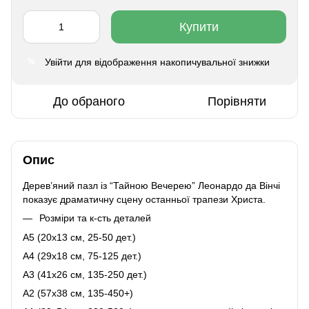
Купити
Увійти
для відображення накопичувальної знижки
%
До обраного
Порівняти
Опис
Дерев’яний пазл із “Тайною Вечерею” Леонардо да Вінчі
показує драматичну сцену останньої трапези Христа.
Розміри та к-сть деталей
A5 (20х13 см, 25-50 дет.)
A4 (29x18 см, 75-125 дет.)
A3 (41х26 см, 135-250 дет.)
A2 (57х38 см, 135-450+)