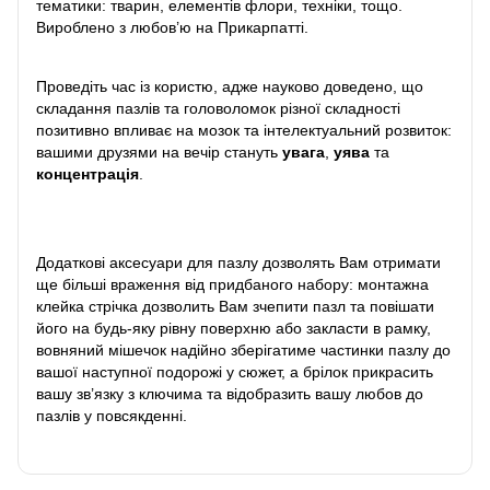
тематики: тварин, елементів флори, техніки, тощо.
Вироблено з любов’ю на Прикарпатті.
Проведіть час із користю, адже науково доведено, що
складання пазлів та головоломок різної складності
позитивно впливає на мозок та інтелектуальний розвиток:
вашими друзями на вечір стануть
увага
,
уява
та
концентрація
.
Додаткові аксесуари для пазлу дозволять Вам отримати
ще більші враження від придбаного набору: монтажна
клейка стрічка дозволить Вам зчепити пазл та повішати
його на будь-яку рівну поверхню або закласти в рамку,
вовняний мішечок надійно зберігатиме частинки пазлу до
вашої наступної подорожі у сюжет, а брілок прикрасить
вашу зв’язку з ключима та відобразить вашу любов до
пазлів у повсякденні.