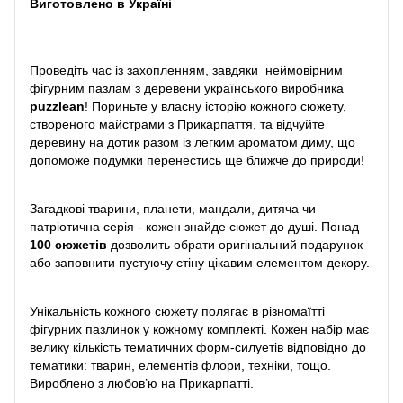
Виготовлено в Україні
Проведіть час із захопленням, завдяки неймовірним
фігурним пазлам з деревени українського виробника
puzzlean
! Пориньте у власну історію кожного сюжету,
створеного майстрами з Прикарпаття, та відчуйте
деревину на дотик разом із легким ароматом диму, що
допоможе подумки перенестись ще ближче до природи!
Загадкові тварини, планети, мандали, дитяча чи
патріотична серія - кожен знайде сюжет до душі. Понад
100 сюжетів
дозволить обрати оригінальний подарунок
або заповнити пустуючу стіну цікавим елементом декору.
Унікальність кожного сюжету полягає в різномаїтті
фігурних пазлинок у кожному комплекті. Кожен набір має
велику кількість тематичних форм-силуетів відповідно до
тематики: тварин, елементів флори, техніки, тощо.
Вироблено з любов’ю на Прикарпатті.