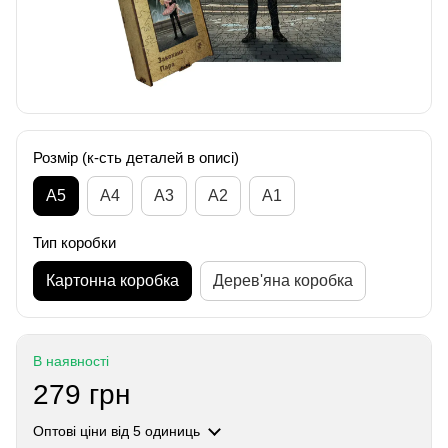
Розмір (к-сть деталей в описі)
А5
А4
A3
A2
A1
Тип коробки
Картонна коробка
Дерев'яна коробка
В наявності
279 грн
Оптові ціни
від 5 одиниць