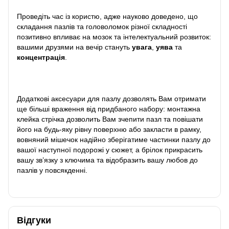
Проведіть час із користю, адже науково доведено, що
складання пазлів та головоломок різної складності
позитивно впливає на мозок та інтелектуальний розвиток:
вашими друзями на вечір стануть
увага
,
уява
та
концентрація
.
Додаткові аксесуари для пазлу дозволять Вам отримати
ще більші враження від придбаного набору: монтажна
клейка стрічка дозволить Вам зчепити пазл та повішати
його на будь-яку рівну поверхню або закласти в рамку,
вовняний мішечок надійно зберігатиме частинки пазлу до
вашої наступної подорожі у сюжет, а брілок прикрасить
вашу зв’язку з ключима та відобразить вашу любов до
пазлів у повсякденні.
Відгуки