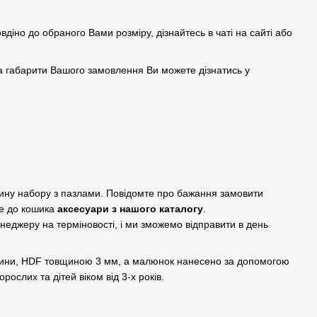
овдіно до обраного Вами розміру, дізнайтесь в чаті на сайті або
а габарити Вашого замовлення Ви можете дізнатись у
дину набору з пазлами. Повідомте про бажання замовити
е до кошика
аксесуари з нашого каталогу
.
енеджеру на терміновості, і ми зможемо відправити в день
евини, HDF товщиною 3 мм, а малюнок нанесено за допомогою
рослих та дітей віком від 3-х років.