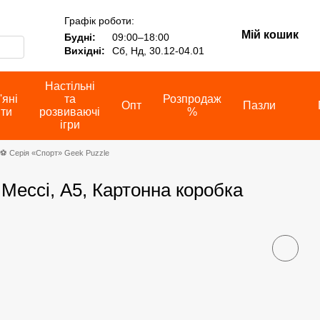
Графік роботи:
Мій кошик
Будні:
09:00–18:00
Вихідні:
Сб, Нд, 30.12-04.01
Настільні
'яні
та
Розпродаж
Опт
Пазли
іти
розвиваючі
%
ігри
⚽ Серія «Спорт» Geek Puzzle
Мессі, А5, Картонна коробка