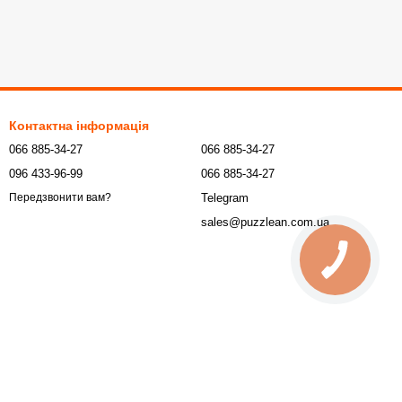
Контактна інформація
066 885-34-27
066 885-34-27
096 433-96-99
066 885-34-27
Telegram
Передзвонити вам?
sales@puzzlean.com.ua