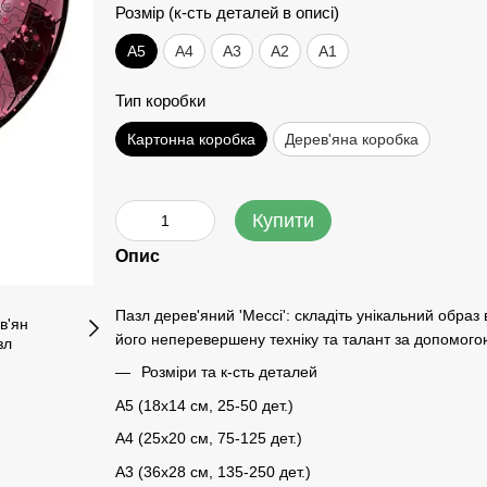
Розмір (к-сть деталей в описі)
А5
А4
A3
A2
A1
Тип коробки
Картонна коробка
Дерев'яна коробка
Купити
Опис
Пазл дерев'яний 'Мессі': складіть унікальний обра
його неперевершену техніку та талант за допомого
Розміри та к-сть деталей
A5 (18х14 см, 25-50 дет.)
A4 (25x20 см, 75-125 дет.)
A3 (36х28 см, 135-250 дет.)