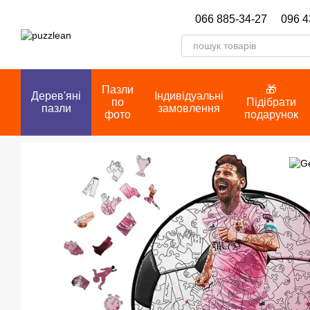
Перейти до основного контенту
066 885-34-27
096 4
Пазли
🎁
Дерев'яні
Індивідуальні
по
Підібрати
пазли
замовлення
фото
подарунок