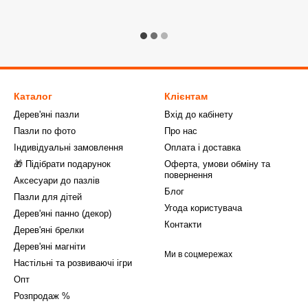
Каталог
Клієнтам
Дерев'яні пазли
Вхід до кабінету
Пазли по фото
Про нас
Індивідуальні замовлення
Оплата і доставка
🎁 Підібрати подарунок
Оферта, умови обміну та
повернення
Аксесуари до пазлів
Блог
Пазли для дітей
Угода користувача
Дерев'яні панно (декор)
Контакти
Дерев'яні брелки
Дерев'яні магніти
Ми в соцмережах
Настільні та розвиваючі ігри
Опт
Розпродаж %