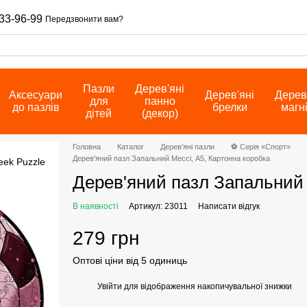
33-96-99
Передзвонити вам?
Пазли
Дерев'яні
Аксесуари
Дерев'яні
Дерев
для
панно
до пазлів
брелки
магн
дітей
(декор)
Головна
Каталог
Дерев'яні пазли
⚽ Серія «Спорт»
Дерев'яний пазл Запальний Мессі, А5, Картонна коробка
Дерев'яний пазл Запальний 
В наявності
Артикул: 23011
Написати відгук
279 грн
Оптові ціни від 5 одиниць
Увійти
для відображення накопичувальної знижки
%