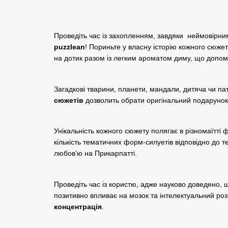
Проведіть час із захопленням, завдяки неймовірни
puzzlean
! Пориньте у власну історію кожного сюже
на дотик разом із легким ароматом диму, що допо
Загадкові тварини, планети, мандали, дитяча чи па
сюжетів
дозволить обрати оригінальний подарунок
Унікальність кожного сюжету полягає в різномаїтті 
кількість тематичних форм-силуетів відповідно до т
любов’ю на Прикарпатті.
Проведіть час із користю, адже науково доведено, щ
позитивно впливає на мозок та інтелектуальний роз
концентрація
.