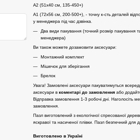
A2 (51х40 см, 135-450+)
A1 (72х56 см, 200-500+), - точну к-сть деталей відп
у менеджера під час дзвінка.
Два види пакування (точний розмір пакування т
менеджера)
Ви також можете дозамовити аксесуари:
Монтажний комплект
Мішечок для зберігання
Брелок
Увага! Замовлені аксесуари пакуватимуться всере
аксесуари в
коментарі до замовлення
або додайт
Відправка замовлення 1-3 робочі дні. Наголосіть м
замовлення.
Пазл виготовлений з екологічної спресованої дер
яскравої та насиченої плівки. Пазл безпечний для до
Виготовлено в Україні