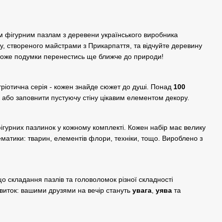
м фігурним пазлам з деревени українського виробника
ту, створеного майстрами з Прикарпаття, та відчуйте деревину
може подумки перенестись ще ближче до природи!
тріотична серія - кожен знайде сюжет до душі. Понад
100
 або заповнити пустуючу стіну цікавим елементом декору.
фігурних пазлинок у кожному комплекті. Кожен набір має велику
ематики: тварин, елементів флори, техніки, тощо. Вироблено з
о складання пазлів та головоломок різної складності
виток: вашими друзями на вечір стануть
увага
,
уява
та