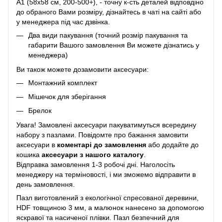
A1 (58х58 см, 200-500+), - точну к-сть деталей відповдіно
до обраного Вами розміру, дізнайтесь в чаті на сайті або
у менеджера під час дзвінка.
Два види пакування (точний розмір пакування та
габарити Вашого замовлення Ви можете дізнатись у
менеджера)
Ви також можете дозамовити аксесуари:
Монтажний комплект
Мішечок для зберігання
Брелок
Увага! Замовлені аксесуари пакуватимуться всередину
набору з пазлами. Повідомте про бажання замовити
аксесуари в
коментарі до замовлення
або додайте до
кошика
аксесуари з нашого каталогу
.
Відправка замовлення 1-3 робочі дні. Наголосіть
менеджеру на терміновості, і ми зможемо відправити в
день замовлення.
Пазл виготовлений з екологічної спресованої деревини,
HDF товщиною 3 мм, а малюнок нанесено за допомогою
яскравої та насиченої плівки. Пазл безпечний для