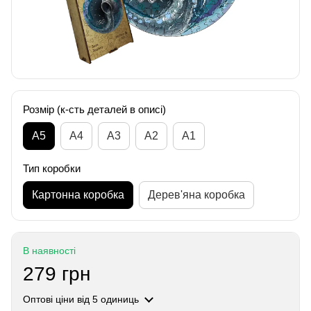
Розмір (к-сть деталей в описі)
А5
А4
A3
A2
A1
Тип коробки
Картонна коробка
Дерев'яна коробка
В наявності
279 грн
Оптові ціни
від 5 одиниць