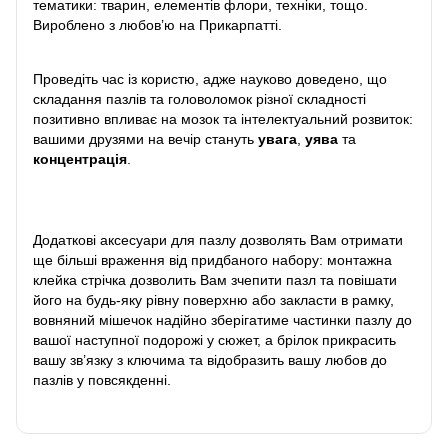
тематики: тварин, елементів флори, техніки, тощо.
Вироблено з любов’ю на Прикарпатті.
Проведіть час із користю, адже науково доведено, що
складання пазлів та головоломок різної складності
позитивно впливає на мозок та інтелектуальний розвиток:
вашими друзями на вечір стануть
увага
,
уява
та
концентрація
.
Додаткові аксесуари для пазлу дозволять Вам отримати
ще більші враження від придбаного набору: монтажна
клейка стрічка дозволить Вам зчепити пазл та повішати
його на будь-яку рівну поверхню або закласти в рамку,
вовняний мішечок надійно зберігатиме частинки пазлу до
вашої наступної подорожі у сюжет, а брілок прикрасить
вашу зв’язку з ключима та відобразить вашу любов до
пазлів у повсякденні.