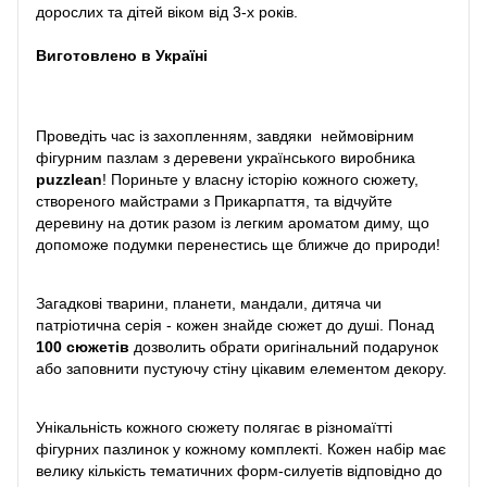
дорослих та дітей віком від 3-х років.
Виготовлено в Україні
Проведіть час із захопленням, завдяки неймовірним
фігурним пазлам з деревени українського виробника
puzzlean
! Пориньте у власну історію кожного сюжету,
створеного майстрами з Прикарпаття, та відчуйте
деревину на дотик разом із легким ароматом диму, що
допоможе подумки перенестись ще ближче до природи!
Загадкові тварини, планети, мандали, дитяча чи
патріотична серія - кожен знайде сюжет до душі. Понад
100 сюжетів
дозволить обрати оригінальний подарунок
або заповнити пустуючу стіну цікавим елементом декору.
Унікальність кожного сюжету полягає в різномаїтті
фігурних пазлинок у кожному комплекті. Кожен набір має
велику кількість тематичних форм-силуетів відповідно до