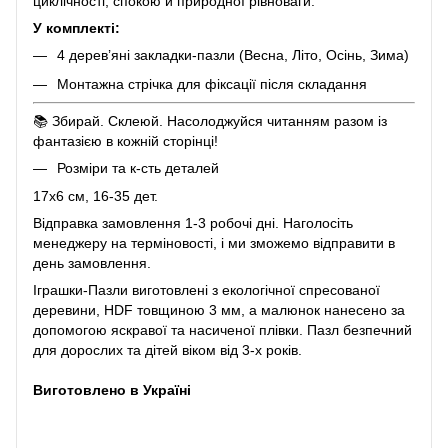
циклічності, спокою й природної рівноваги.
У комплекті:
4 дерев’яні закладки-пазли (Весна, Літо, Осінь, Зима)
Монтажна стрічка для фіксації після складання
📚 Збирай. Склеюй. Насолоджуйся читанням разом із
фантазією в кожній сторінці!
Розміри та к-сть деталей
17х6 см, 16-35 дет.
Відправка замовлення 1-3 робочі дні. Наголосіть
менеджеру на терміновості, і ми зможемо відправити в
день замовлення.
Іграшки-Пазли виготовлені з екологічної спресованої
деревини, HDF товщиною 3 мм, а малюнок нанесено за
допомогою яскравої та насиченої плівки. Пазл безпечний
для дорослих та дітей віком від 3-х років.
Виготовлено в Україні