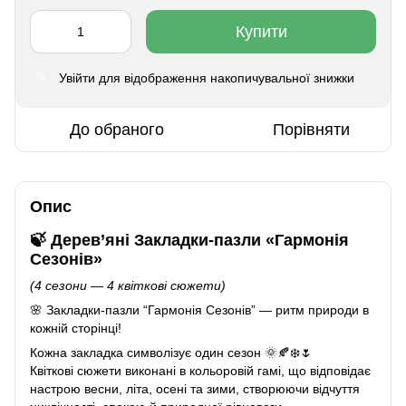
Купити
Увійти
для відображення накопичувальної знижки
%
До обраного
Порівняти
Опис
🍃 Дерев’яні Закладки-пазли
«Гармонія
Сезонів»
(4 сезони — 4 квіткові сюжети)
🌸 Закладки-пазли “Гармонія Сезонів” — ритм природи в
кожній сторінці!
Кожна закладка символізує один сезон 🌞🍂❄️🌷
Квіткові сюжети виконані в кольоровій гамі, що відповідає
настрою весни, літа, осені та зими, створюючи відчуття