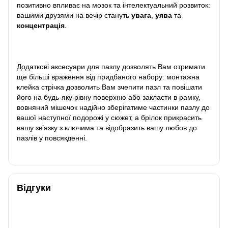
позитивно впливає на мозок та інтелектуальний розвиток:
вашими друзями на вечір стануть
увага
,
уява
та
концентрація
.
Додаткові аксесуари для пазлу дозволять Вам отримати
ще більші враження від придбаного набору: монтажна
клейка стрічка дозволить Вам зчепити пазл та повішати
його на будь-яку рівну поверхню або закласти в рамку,
вовняний мішечок надійно зберігатиме частинки пазлу до
вашої наступної подорожі у сюжет, а брілок прикрасить
вашу зв’язку з ключима та відобразить вашу любов до
пазлів у повсякденні.
Відгуки