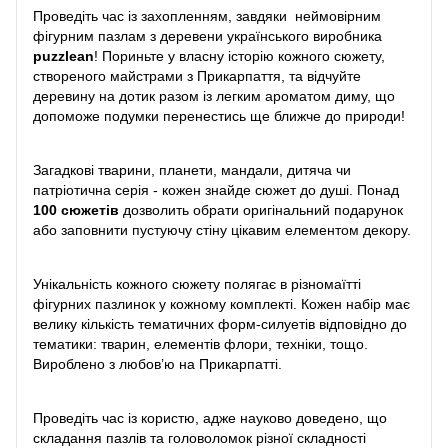
Проведіть час із захопленням, завдяки неймовірним
фігурним пазлам з деревени українського виробника
puzzlean
! Пориньте у власну історію кожного сюжету,
створеного майстрами з Прикарпаття, та відчуйте
деревину на дотик разом із легким ароматом диму, що
допоможе подумки перенестись ще ближче до природи!
Загадкові тварини, планети, мандали, дитяча чи
патріотична серія - кожен знайде сюжет до душі. Понад
100 сюжетів
дозволить обрати оригінальний подарунок
або заповнити пустуючу стіну цікавим елементом декору.
Унікальність кожного сюжету полягає в різномаїтті
фігурних пазлинок у кожному комплекті. Кожен набір має
велику кількість тематичних форм-силуетів відповідно до
тематики: тварин, елементів флори, техніки, тощо.
Вироблено з любов’ю на Прикарпатті.
Проведіть час із користю, адже науково доведено, що
складання пазлів та головоломок різної складності