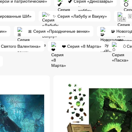
герои и патриотические»
🦖 Серия «Динозавры»
рированные ШИ»
✨ Серия «Лабубу и Вакуку»

уин»
🎀 Серия «Праздничные венки»
🧩 Нового
 Святого Валентина»
❤️ Серия «8 Марта»
🥚Се