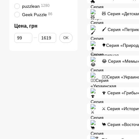
1280
puzzlean
🧸 Серия «Детска
86
Geek Puzzle
Цена, грн
🖌️ Серия «Петри
От Цена, грн
До Цена, грн
OK
🌳Серия «Природ
😂 Серия «Мемы
🧚‍♂️Серия «Укра
🍄 Серия «Грибы
⚔️ Серия «Истори
🐪 Серия «Восточ