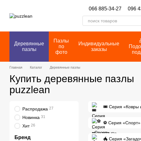
Перейти к основному контенту
066 885-34-27
096 4
Пазлы
Деревянные
Индивидуальные
по
Подо
пазлы
заказы
фото
под
Главная
Каталог
Деревянные пазлы
Купить деревянные пазлы
puzzlean
🎟️ Серия «Ковры
27
Распродажа
31
Новинка
⚽ Серия «Спорт»
26
Хит
Бренд
🐲 Серия «Загадо