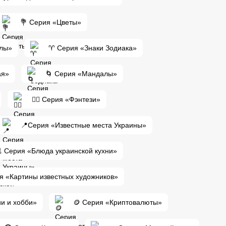
💐 Серия «Цветы»
злы»
♈ Серия «Знаки Зодиака»
ая»
🌀 Серия «Мандалы»
🧙‍♂️ Серия «Фэнтези»
📍Серия «Известные места Украины»
 Серия «Блюда украинской кухни»
ия «Картины известных художников»
ии и хобби»
🪙 Серия «Криптовалюты»