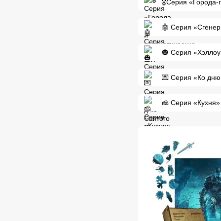
🎖️Серия «Города-
🤖 Серия «Сгене
🎃 Серия «Хэлло
💌 Серия «Ко дню
🧀 Серия «Кухня»