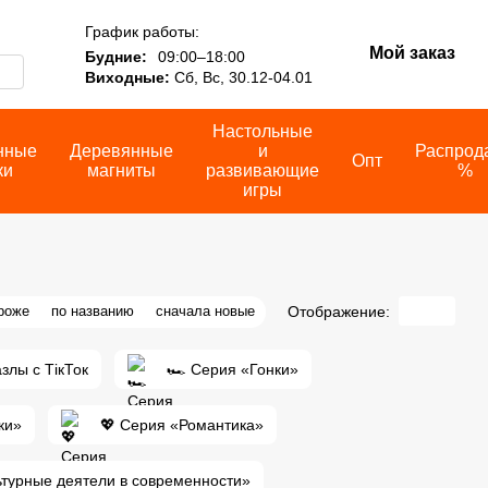
График работы:
Мой заказ
Будние:
09:00–18:00
Виходные:
Сб, Вс, 30.12-04.01
Настольные
нные
Деревянные
и
Распрод
Опт
ки
магниты
развивающие
%
игры
Отображение:
роже
по названию
сначала новые
злы с ТікТок
🏎️ Серия «Гонки»
ки»
💖 Серия «Романтика»
ьтурные деятели в современности»