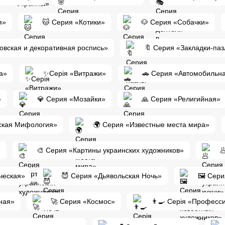
я»
🐱 Серия «Котики»
🐶 Серия «Собачки»
ковская и декоративная роспись»
🔖 Серия «Закладки-па
а»
✨Серія «Витражи»
🚗 Серия «Автомобильн
»
💎 Серия «Мозайки»
🙏 Серия «Религийная»
инская Мифология»
🌍 Серия «Известные места мира»
»
🎨 Серия «Картины украинских художников»

ческая»
😈 Серия «Дьявольская Ночь»
🖼️ Сер
ная»
🚀 Серия «Космос»
👨‍🍳 Серія «Професс