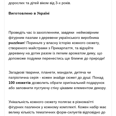
дорослих та дітей віком від 3-х років.
Виготовлено в Україні
Проведіть час із захопленням, завдяки неймовірним
фігурним пазлам з деревени українського виробника
puzzlean
! Пориньте у власну історію кожного сюжету,
створеного майстрами з Прикарпаття, та відчуйте
деревину на дотик разом із легким ароматом диму, що
допоможе подумки перенестись ще ближче до природи!
Загадкові тварини, планети, мандали, дитяча чи
патріотична серія - кожен знайде сюжет до душі. Понад
100 сюжетів
дозволить обрати оригінальний подарунок
або заповнити пустуючу стіну цікавим елементом декору.
Унікальність кожного сюжету полягає в різномаїтті
фігурних пазлинок у кожному комплекті. Кожен набір має
велику кількість тематичних форм-силуетів відповідно до