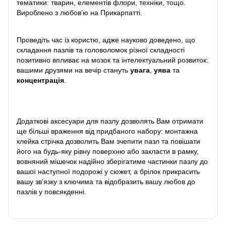
тематики: тварин, елементів флори, техніки, тощо.
Вироблено з любов’ю на Прикарпатті.
Проведіть час із користю, адже науково доведено, що
складання пазлів та головоломок різної складності
позитивно впливає на мозок та інтелектуальний розвиток:
вашими друзями на вечір стануть
увага
,
уява
та
концентрація
.
Додаткові аксесуари для пазлу дозволять Вам отримати
ще більші враження від придбаного набору: монтажна
клейка стрічка дозволить Вам зчепити пазл та повішати
його на будь-яку рівну поверхню або закласти в рамку,
вовняний мішечок надійно зберігатиме частинки пазлу до
вашої наступної подорожі у сюжет, а брілок прикрасить
вашу зв’язку з ключима та відобразить вашу любов до
пазлів у повсякденні.