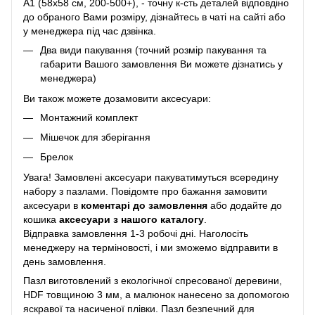
A1 (58х58 см, 200-500+), - точну к-сть деталей відповдіно
до обраного Вами розміру, дізнайтесь в чаті на сайті або
у менеджера під час дзвінка.
Два види пакування (точний розмір пакування та
габарити Вашого замовлення Ви можете дізнатись у
менеджера)
Ви також можете дозамовити аксесуари:
Монтажний комплект
Мішечок для зберігання
Брелок
Увага! Замовлені аксесуари пакуватимуться всередину
набору з пазлами. Повідомте про бажання замовити
аксесуари в
коментарі до замовлення
або додайте до
кошика
аксесуари з нашого каталогу
.
Відправка замовлення 1-3 робочі дні. Наголосіть
менеджеру на терміновості, і ми зможемо відправити в
день замовлення.
Пазл виготовлений з екологічної спресованої деревини,
HDF товщиною 3 мм, а малюнок нанесено за допомогою
яскравої та насиченої плівки. Пазл безпечний для