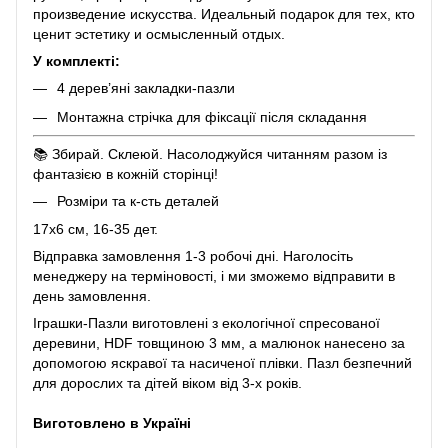
произведение искусства. Идеальный подарок для тех, кто
ценит эстетику и осмысленный отдых.
У комплекті:
4 дерев’яні закладки-пазли
Монтажна стрічка для фіксації після складання
📚 Збирай. Склеюй. Насолоджуйся читанням разом із
фантазією в кожній сторінці!
Розміри та к-сть деталей
17х6 см, 16-35 дет.
Відправка замовлення 1-3 робочі дні. Наголосіть
менеджеру на терміновості, і ми зможемо відправити в
день замовлення.
Іграшки-Пазли виготовлені з екологічної спресованої
деревини, HDF товщиною 3 мм, а малюнок нанесено за
допомогою яскравої та насиченої плівки. Пазл безпечний
для дорослих та дітей віком від 3-х років.
Виготовлено в Україні