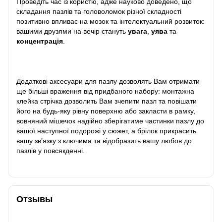
Проведіть час із користю, адже науково доведено, що
складання пазлів та головоломок різної складності
позитивно впливає на мозок та інтелектуальний розвиток:
вашими друзями на вечір стануть
увага
,
уява
та
концентрація
.
Додаткові аксесуари для пазлу дозволять Вам отримати
ще більші враження від придбаного набору: монтажна
клейка стрічка дозволить Вам зчепити пазл та повішати
його на будь-яку рівну поверхню або закласти в рамку,
вовняний мішечок надійно зберігатиме частинки пазлу до
вашої наступної подорожі у сюжет, а брілок прикрасить
вашу зв’язку з ключима та відобразить вашу любов до
пазлів у повсякденні.
Отзывы