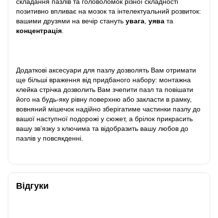
складання пазлів та головоломок різної складності
позитивно впливає на мозок та інтелектуальний розвиток:
вашими друзями на вечір стануть
увага
,
уява
та
концентрація
.
Додаткові аксесуари для пазлу дозволять Вам отримати
ще більші враження від придбаного набору: монтажна
клейка стрічка дозволить Вам зчепити пазл та повішати
його на будь-яку рівну поверхню або закласти в рамку,
вовняний мішечок надійно зберігатиме частинки пазлу до
вашої наступної подорожі у сюжет, а брілок прикрасить
вашу зв’язку з ключима та відобразить вашу любов до
пазлів у повсякденні.
Відгуки