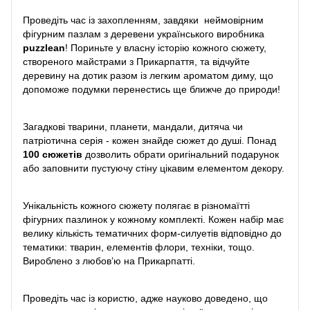
Проведіть час із захопленням, завдяки неймовірним
фігурним пазлам з деревени українського виробника
puzzlean
! Пориньте у власну історію кожного сюжету,
створеного майстрами з Прикарпаття, та відчуйте
деревину на дотик разом із легким ароматом диму, що
допоможе подумки перенестись ще ближче до природи!
Загадкові тварини, планети, мандали, дитяча чи
патріотична серія - кожен знайде сюжет до душі. Понад
100 сюжетів
дозволить обрати оригінальний подарунок
або заповнити пустуючу стіну цікавим елементом декору.
Унікальність кожного сюжету полягає в різномаїтті
фігурних пазлинок у кожному комплекті. Кожен набір має
велику кількість тематичних форм-силуетів відповідно до
тематики: тварин, елементів флори, техніки, тощо.
Вироблено з любов’ю на Прикарпатті.
Проведіть час із користю, адже науково доведено, що