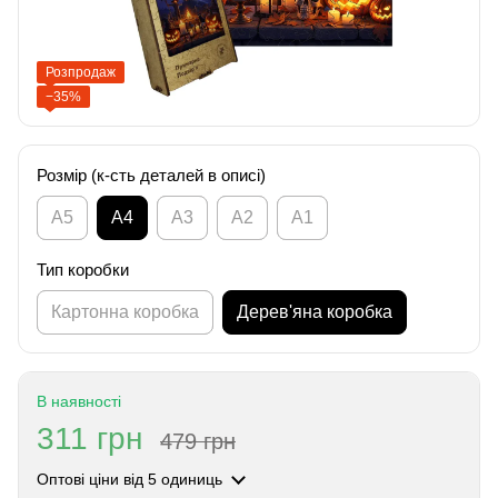
Розпродаж
−35%
Розмір (к-сть деталей в описі)
А5
А4
A3
A2
A1
Тип коробки
Картонна коробка
Дерев'яна коробка
В наявності
311 грн
479 грн
Оптові ціни
від 5 одиниць