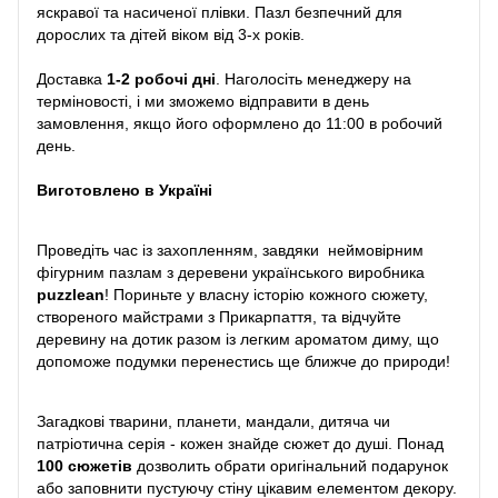
яскравої та насиченої плівки. Пазл безпечний для
дорослих та дітей віком від 3-х років.
Доставка
1-2 робочі дні
. Наголосіть менеджеру на
терміновості, і ми зможемо відправити в день
замовлення, якщо його оформлено до 11:00 в робочий
день.
Виготовлено в Україні
Проведіть час із захопленням, завдяки неймовірним
фігурним пазлам з деревени українського виробника
puzzlean
! Пориньте у власну історію кожного сюжету,
створеного майстрами з Прикарпаття, та відчуйте
деревину на дотик разом із легким ароматом диму, що
допоможе подумки перенестись ще ближче до природи!
Загадкові тварини, планети, мандали, дитяча чи
патріотична серія - кожен знайде сюжет до душі. Понад
100 сюжетів
дозволить обрати оригінальний подарунок
або заповнити пустуючу стіну цікавим елементом декору.