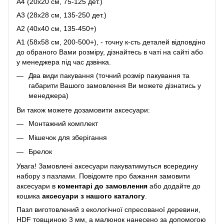
A4 (20x20 см, 75-125 дет.)
A3 (28х28 см, 135-250 дет.)
A2 (40х40 см, 135-450+)
A1 (58х58 см, 200-500+), - точну к-сть деталей відповдіно
до обраного Вами розміру, дізнайтесь в чаті на сайті або
у менеджера під час дзвінка.
Два види пакування (точний розмір пакування та
габарити Вашого замовлення Ви можете дізнатись у
менеджера)
Ви також можете дозамовити аксесуари:
Монтажний комплект
Мішечок для зберігання
Брелок
Увага! Замовлені аксесуари пакуватимуться всередину
набору з пазлами. Повідомте про бажання замовити
аксесуари в
коментарі до замовлення
або додайте до
кошика
аксесуари з нашого каталогу
.
Пазл виготовлений з екологічної спресованої деревини,
HDF товщиною 3 мм, а малюнок нанесено за допомогою