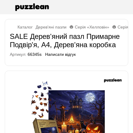
Каталог
Дерев'яні пазли
🎃 Серія «Хелловін»
🎃 Серія «
SALE Дерев'яний пазл Примарне
Подвір'я, А4, Дерев'яна коробка
Артикул:
66345s
Написати відгук