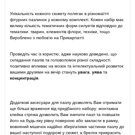
Унікальність кожного сюжету полягає в різномаїтті
фігурних пазлинок у кожному комплекті. Кожен набір має
велику кількість тематичних форм-силуетів відповідно до
тематики: тварин, елементів флори, техніки, тощо.
Вироблено з любов’ю на Прикарпатті.
Проведіть час із користю, адже науково доведено, що
складання пазлів та головоломок різної складності
позитивно впливає на мозок та інтелектуальний розвиток:
вашими друзями на вечір стануть
увага
,
уява
та
концентрація
.
Додаткові аксесуари для пазлу дозволять Вам отримати
ще більші враження від придбаного набору: монтажна
клейка стрічка дозволить Вам зчепити пазл та повішати
його на будь-яку рівну поверхню або закласти в рамку,
вовняний мішечок надійно зберігатиме частинки пазлу до
вашої наступної подорожі у сюжет, а брелок прикрасить