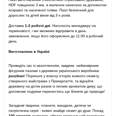
HDF товщиною 3 мм, а малюнок нанесено за допомогою
яскравої та насиченої плівки. Пазл безпечний для
дорослих та дітей віком від 3-х років.
Доставка
1-2 робочі дні
. Наголосіть менеджеру на
терміновості, і ми зможемо відправити в день
замовлення, якщо його оформлено до 11:00 в робочий
день.
Виготовлено в Україні
Проведіть час із захопленням, завдяки неймовірним
фігурним пазлам з деревени українського виробника
puzzlean
! Пориньте у власну історію кожного сюжету,
створеного майстрами з Прикарпаття, та відчуйте
деревину на дотик разом із легким ароматом диму, що
допоможе подумки перенестись ще ближче до природи!
Загадкові тварини, планети, мандали, дитяча чи
патріотична серія - кожен знайде сюжет до душі. Понад
100 сюжетів
дозволить обрати оригінальний подарунок