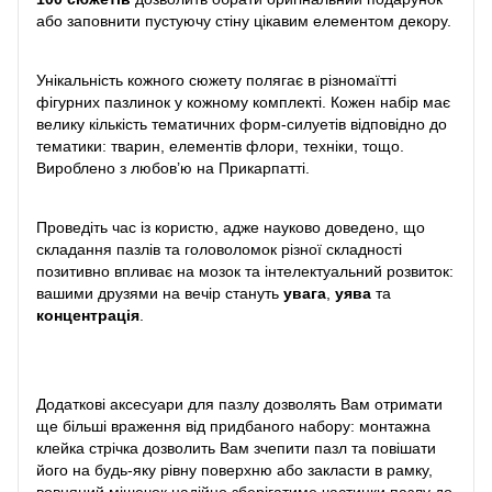
або заповнити пустуючу стіну цікавим елементом декору.
Унікальність кожного сюжету полягає в різномаїтті
фігурних пазлинок у кожному комплекті. Кожен набір має
велику кількість тематичних форм-силуетів відповідно до
тематики: тварин, елементів флори, техніки, тощо.
Вироблено з любов’ю на Прикарпатті.
Проведіть час із користю, адже науково доведено, що
складання пазлів та головоломок різної складності
позитивно впливає на мозок та інтелектуальний розвиток:
вашими друзями на вечір стануть
увага
,
уява
та
концентрація
.
Додаткові аксесуари для пазлу дозволять Вам отримати
ще більші враження від придбаного набору: монтажна
клейка стрічка дозволить Вам зчепити пазл та повішати
його на будь-яку рівну поверхню або закласти в рамку,
вовняний мішечок надійно зберігатиме частинки пазлу до