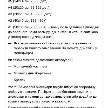
A5 (14х14 см, 25-50 дет.)
A4 (20x20 см, 75-125 дет.)
A3 (28х28 см, 135-250 дет.)
A2 (40х40 см, 135-450+)
A1 (58х58 см, 200-500+), - точну к-сть деталей відповдіно
до обраного Вами розміру, дізнайтесь в чаті на сайті або
у менеджера під час дзвінка.
Два види пакування (точний розмір пакування та
габарити Вашого замовлення Ви можете дізнатись у
менеджера)
Ви також можете дозамовити аксесуари:
Монтажний комплект
Мішечок для зберігання
Брелок
Увага! Замовлені аксесуари пакуватимуться всередину
набору з пазлами. Повідомте про бажання замовити
аксесуари в
коментарі до замовлення
або додайте до
кошика
аксесуари з нашого каталогу
.
Пазл виготовлений з екологічної спресованої деревини,