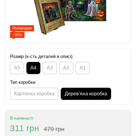
Розпродаж
−35%
Розмір (к-сть деталей в описі)
А5
А4
A3
A2
A1
Тип коробки
Картонна коробка
Дерев'яна коробка
В наявності
311 грн
479 грн