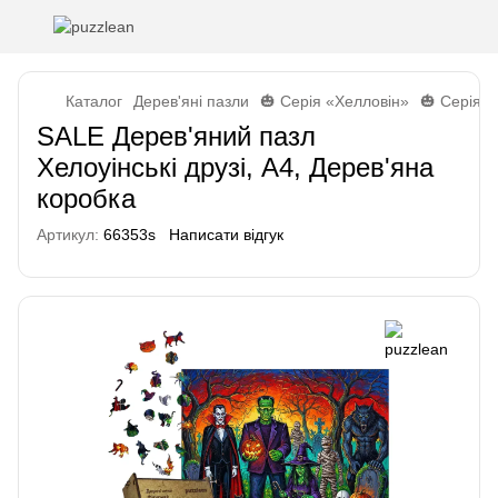
Каталог
Дерев'яні пазли
🎃 Серія «Хелловін»
🎃 Серія «
SALE Дерев'яний пазл
Хелоуінські друзі, А4, Дерев'яна
коробка
Артикул:
66353s
Написати відгук