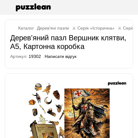
Каталог
Дерев'яні пазли
⚔️ Серія «Історична»
⚔️ Серія 
Дерев'яний пазл Вершник клятви,
А5, Картонна коробка
Артикул:
19302
Написати відгук