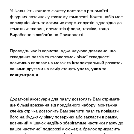
Унікальність кожного сюжету полягає в різномаїтті
фігурних пазлинок у кожному комплекті. Кожен набір має
велику кількість тематичних форм-силуетів відповідно до
тематики: тварин, елементів флори, техніки, тощо.
Вироблено з любов’ю на Прикарпатті.
Проведіть час із користю, адже науково доведено, що
складання пазлів та головоломок різної складності
позитивно впливає на мозок та інтелектуальний розвиток:
вашими друзями на вечір стануть
увага
,
уява
та
концентрація
.
Додаткові аксесуари для пазлу дозволять Вам отримати
ще більші враження від придбаного набору: монтажна
клейка стрічка дозволить Вам зчепити пазл та повішати
його на будь-яку рівну поверхню або закласти в рамку,
вовняний мішечок надійно зберігатиме частинки пазлу до
вашої наступної подорожі у сюжет, а брелок прикрасить